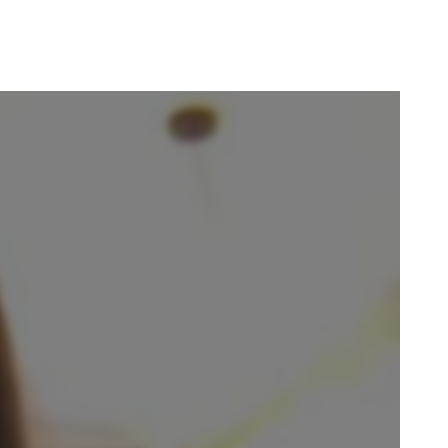
reener_ | Les conversations - Yuna Orsini